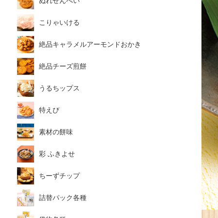
ぬれせんべい
こりゃいける
絶品キャラメルアーモンドおかき
絶品チーズ煎餅
うるちップス
特えび
素材の餅味
彩 ふきよせ
ちーずチップ
詰替パック各種