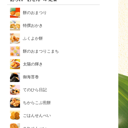
餅のおまつり
特撰おかき
ふくよか餅
餅のおまつりこまち
太陽の輝き
御海苔巻
てのひら日記
ちからこぶ煎餅
ごはんせんべい