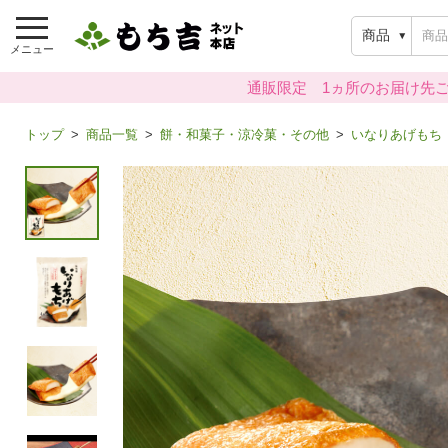
商品
メニュー
通販限定 1ヵ所のお届け先ご
トップ
商品一覧
餅・和菓子・涼冷菓・その他
いなりあげもち