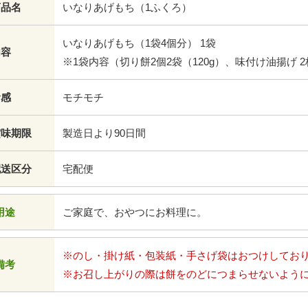
商品名
いなりあげもち（1ふくろ）
いなりあげもち（1袋4個分） 1袋
内容
※1袋内容（切り餅2個2袋（120g）、味付け油揚げ 
食感
モチモチ
賞味期限
製造日より90日間
配送区分
宅配便
用途
ご家庭で、おやつにお料理に。
※のし・掛け紙・包装紙・手さげ袋はおつけしてお
備考
※お召し上がりの際は餅をのどにつまらせないよう