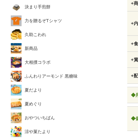
+
決まり手煎餅
力を贈るぞTシャツ
+
久助こわれ
+
新商品
+
大相撲コラボ
+
ふんわりアーモンド 黒糖味
夏だより
◆
夏めぐり
おやついちばん
◆
涼や菓たより