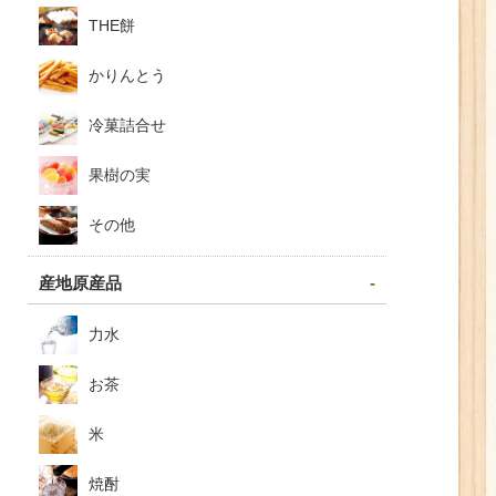
THE餅
かりんとう
冷菓詰合せ
果樹の実
その他
産地原産品
力水
お茶
米
焼酎