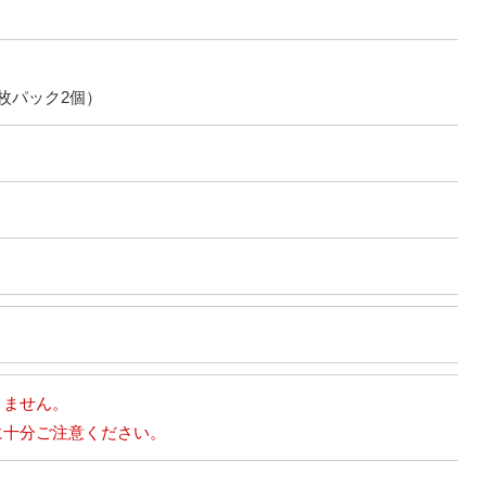
2枚パック2個）
りません。
に十分ご注意ください。