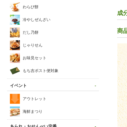
わらび餅
成
冷やしぜんざい
商
だし乃餅
じゃりせん
お味見セット
もち吉ポスト便対象
イベント
アウトレット
海鮮まつり
あられ・おせんべい定番