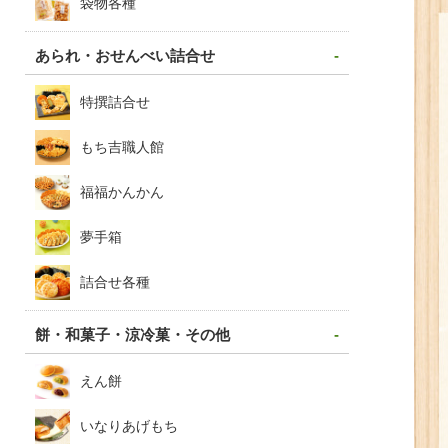
袋物各種
あられ・おせんべい詰合せ
特撰詰合せ
もち吉職人館
福福かんかん
夢手箱
詰合せ各種
餅・和菓子・涼冷菓・その他
えん餅
いなりあげもち