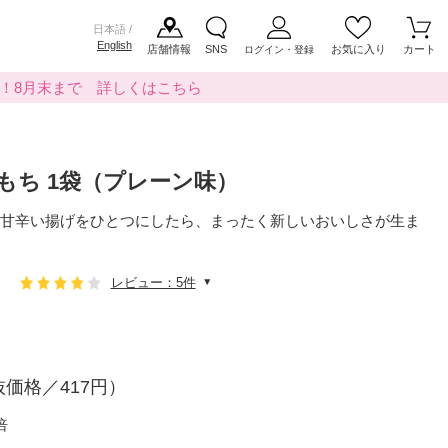
日本語 /
English
店舗情報
SNS
お気に入り
カート
ログイン・登録
料！8月末まで 詳しくはこちら
もち 1袋（プレーン味）
甘辛い揚げをひとつにしたら、まったく新しいおいしさが生ま
レビュー：5件
価格／417円）
倍